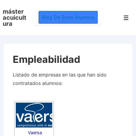
↓
máster
Skip
acuicult
Blog De Zona Alumnos
Men
to
ura
Main
Content
Empleabilidad
Listado de empresas en las que han sido
contratados alumnos:
Vaersa