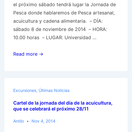
el próximo sábado tendrá lugar la Jornada de
Pesca donde hablaremos de Pesca artesanal,
acuicultura y cadena alimentaria. – DÍA:
sábado 8 de noviembre de 2014 – HORA:
10.00 horas – LUGAR: Universidad …
JORNADA
Read more →
DE
PESCA:
Pesca
artesanal,
Excursiones
,
Últimas Noticias
acuicultura
Cartel de la jornada del día de la acuicultura,
y
que se celebrará el próximo 28/11
cadena
alimentaria
Antilo
Nov 4, 2014