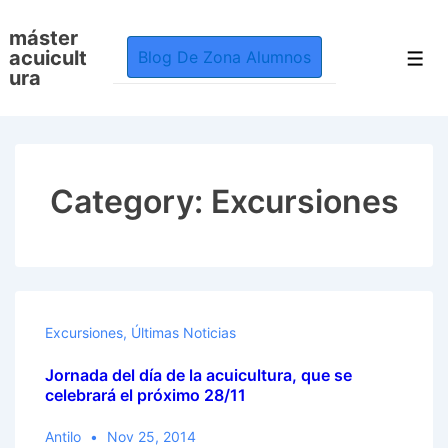
↓
máster
Skip
acuicult
Blog De Zona Alumnos
Men
to
ura
Main
Content
Category:
Excursiones
Excursiones
,
Últimas Noticias
Jornada del día de la acuicultura, que se
celebrará el próximo 28/11
Antilo
Nov 25, 2014