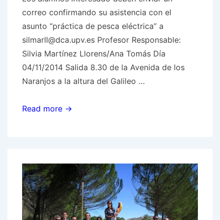
correo confirmando su asistencia con el
asunto “práctica de pesca eléctrica” a
silmarll@dca.upv.es Profesor Responsable:
Silvia Martínez Llorens/Ana Tomás Día
04/11/2014 Salida 8.30 de la Avenida de los
Naranjos a la altura del Galileo …
PRÓXIMA
Read more →
PRÁCTICA
DE
PESCA
ELECTRICA