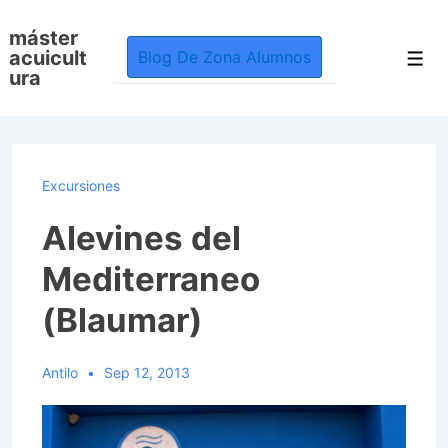
↓
máster
Skip
acuicult
Blog De Zona Alumnos
Men
to
ura
Main
Content
Excursiones
Alevines del
Mediterraneo
(Blaumar)
Antilo
Sep 12, 2013