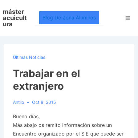
↓
máster
Skip
acuicult
Blog De Zona Alumnos
Men
to
ura
Main
Content
Últimas Noticias
Trabajar en el
extranjero
Antilo
Oct 8, 2015
Bueno días,
Más abajo os remito información sobre un
Encuentro organizado por el SIE que puede ser